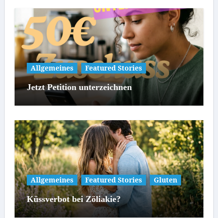
Allgemeines
Featured Stories
Jetzt Petition unterzeichnen
Allgemeines
Featured Stories
Gluten
Küssverbot bei Zöliakie?