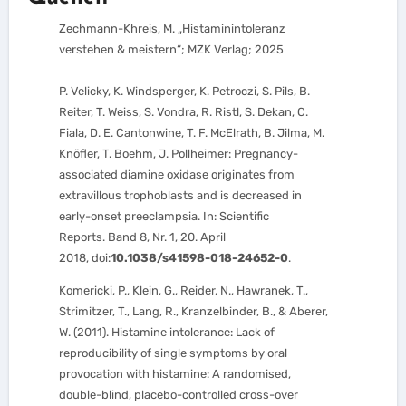
Zechmann-Khreis, M. „Histaminintoleranz
verstehen & meistern“; MZK Verlag; 2025
P. Velicky, K. Windsperger, K. Petroczi, S. Pils, B.
Reiter, T. Weiss, S. Vondra, R. Ristl, S. Dekan, C.
Fiala, D. E. Cantonwine, T. F. McElrath, B. Jilma, M.
Knöfler, T. Boehm, J. Pollheimer: Pregnancy-
associated diamine oxidase originates from
extravillous trophoblasts and is decreased in
early-onset preeclampsia. In: Scientific
Reports. Band 8, Nr. 1, 20. April
2018, doi:
10.1038/s41598-018-24652-0
.
Komericki, P., Klein, G., Reider, N., Hawranek, T.,
Strimitzer, T., Lang, R., Kranzelbinder, B., & Aberer,
W. (2011). Histamine intolerance: Lack of
reproducibility of single symptoms by oral
provocation with histamine: A randomised,
double-blind, placebo-controlled cross-over