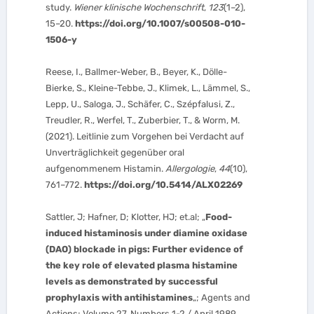
study.
Wiener klinische Wochenschrift
,
123
(1–2),
15–20.
https://doi.org/10.1007/s00508-010-
1506-y
Reese, I., Ballmer-Weber, B., Beyer, K., Dölle-
Bierke, S., Kleine-Tebbe, J., Klimek, L., Lämmel, S.,
Lepp, U., Saloga, J., Schäfer, C., Szépfalusi, Z.,
Treudler, R., Werfel, T., Zuberbier, T., & Worm, M.
(2021). Leitlinie zum Vorgehen bei Verdacht auf
Unverträglichkeit gegenüber oral
aufgenommenem Histamin.
Allergologie
,
44
(10),
761–772.
https://doi.org/10.5414/ALX02269
Sattler, J; Hafner, D; Klotter, HJ; et.al; „
Food-
induced histaminosis under diamine oxidase
(DAO) blockade in pigs: Further evidence of
the key role of elevated plasma histamine
levels as demonstrated by successful
prophylaxis with antihistamines
„; Agents and
Actions; Volume 27, Numbers 1-2 / April 1989