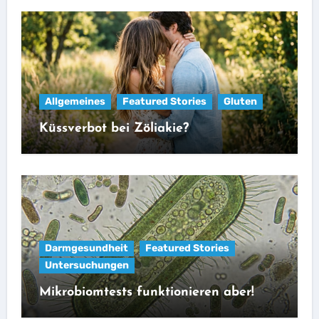
Allgemeines
Featured Stories
Gluten
Küssverbot bei Zöliakie?
Darmgesundheit
Featured Stories
Untersuchungen
Mikrobiomtests funktionieren aber!