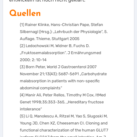
Quellen
(1) Rainer Klinke, Hans-Christian Pape, Stefan
Silbernagl (Hrsg.): „Lehrbuch der Physiologie“, 5.
Auflage. Thieme, Stuttgart 2005
(2) Ledochowski M, Widner B, Fuchs D.
„Fruktosemalabsorption“. J Ernährungsmed
2000; 2: 10-14
(3) Born Peter, World J Gastroenterol 2007
November 21;13(43): 5687-5691 „Carbohydrate
malabsorption in patients with non-specific
abdominal complaints“
(4) Manir Ali, Peter Rellos, Timothy M Cox, ItMed
Genet 1998;35:353-365, „Hereditary fructose
intolerance“
(5) Li Q, Manolescu A, Ritzel M, Yao S, Slugoski M,
Young JD, Chen XZ, Cheeseman CI. Cloning and
functional characterization of the human GLUT7