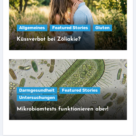
Allgemeines
Featured Stories
Gluten
Küssverbot bei Zöliakie?
Darmgesundheit
Featured Stories
Untersuchungen
Mikrobiomtests funktionieren aber!