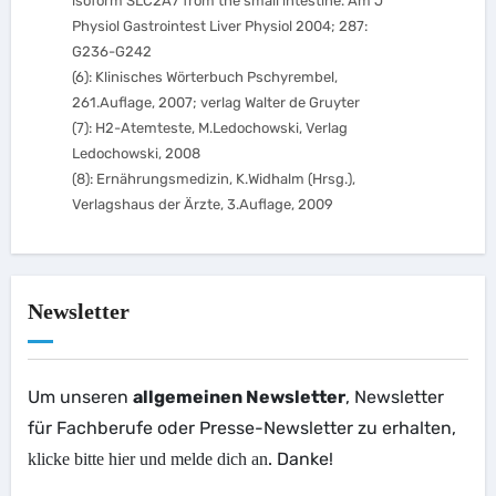
isoform SLC2A7 from the small intestine. Am J
Physiol Gastrointest Liver Physiol 2004; 287:
G236-G242
(6): Klinisches Wörterbuch Pschyrembel,
261.Auflage, 2007; verlag Walter de Gruyter
(7): H2-Atemteste, M.Ledochowski, Verlag
Ledochowski, 2008
(8): Ernährungsmedizin, K.Widhalm (Hrsg.),
Verlagshaus der Ärzte, 3.Auflage, 2009
Newsletter
Um unseren
allgemeinen Newsletter
, Newsletter
für Fachberufe oder Presse-Newsletter zu erhalten,
. Danke!
klicke bitte hier und melde dich an