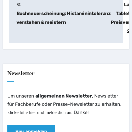
Lak
Buchneuerscheinung: Histaminintoleranz
Tablet
verstehen & meistern
Preisver
2
Newsletter
Um unseren
allgemeinen Newsletter
, Newsletter
für Fachberufe oder Presse-Newsletter zu erhalten,
. Danke!
klicke bitte hier und melde dich an
Hier anmelden