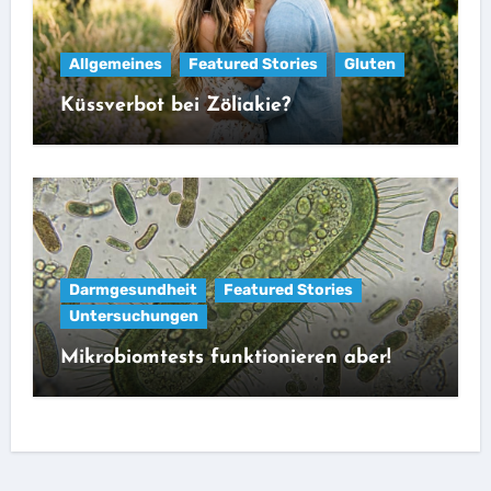
Allgemeines
Featured Stories
Gluten
Küssverbot bei Zöliakie?
Darmgesundheit
Featured Stories
Untersuchungen
Mikrobiomtests funktionieren aber!