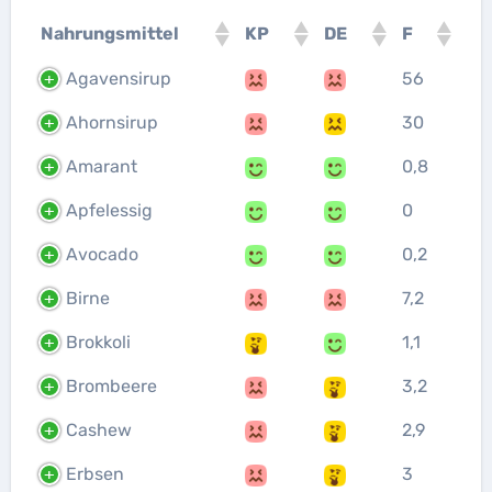
Nahrungsmittel
KP
DE
F
Agavensirup
56
Ahornsirup
30
Amarant
0,8
Apfelessig
0
Avocado
0,2
Birne
7,2
Brokkoli
1,1
Brombeere
3,2
Cashew
2,9
Erbsen
3