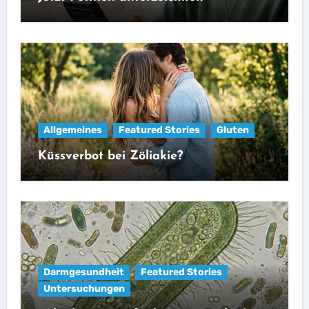
Allgemeines
Featured Stories
Gluten
Küssverbot bei Zöliakie?
Darmgesundheit
Featured Stories
Untersuchungen