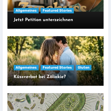
Allgemeines
Featured Stories
Jetzt Petition unterzeichnen
Allgemeines
Featured Stories
Gluten
Küssverbot bei Zöliakie?