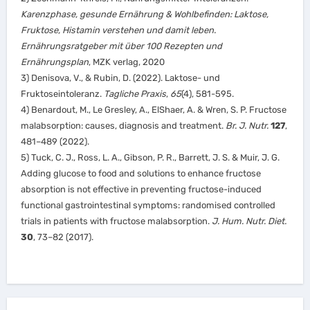
Karenzphase, gesunde Ernährung & Wohlbefinden: Laktose,
Fruktose, Histamin verstehen und damit leben.
Ernährungsratgeber mit über 100 Rezepten und
Ernährungsplan
, MZK verlag, 2020
3) Denisova, V., & Rubin, D. (2022). Laktose- und
Fruktoseintoleranz.
Tagliche Praxis
,
65
(4), 581-595.
4) Benardout, M., Le Gresley, A., ElShaer, A. & Wren, S. P. Fructose
malabsorption: causes, diagnosis and treatment.
Br. J. Nutr.
127
,
481–489 (2022).
5) Tuck, C. J., Ross, L. A., Gibson, P. R., Barrett, J. S. & Muir, J. G.
Adding glucose to food and solutions to enhance fructose
absorption is not effective in preventing fructose-induced
functional gastrointestinal symptoms: randomised controlled
trials in patients with fructose malabsorption.
J. Hum. Nutr. Diet.
30
, 73–82 (2017).