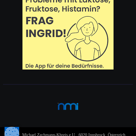
© Dr. Michael Zechmann-Khreis e.U., 6020 Innsbruck, Österreich