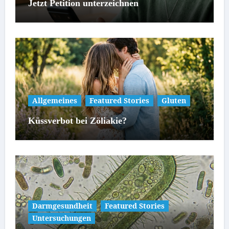
Jetzt Petition unterzeichnen
Allgemeines
Featured Stories
Gluten
Küssverbot bei Zöliakie?
Darmgesundheit
Featured Stories
Untersuchungen