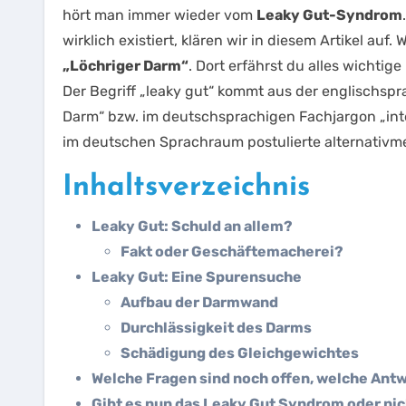
hört man immer wieder vom
Leaky Gut-Syndrom
wirklich existiert, klären wir in diesem Artikel auf
„Löchriger Darm“
. Dort erfährst du alles wichtig
Der Begriff „leaky gut“ kommt aus der englischspr
Darm“ bzw. im deutschsprachigen Fachjargon „intes
im deutschen Sprachraum postulierte alternativme
Inhaltsverzeichnis
Leaky Gut: Schuld an allem?
Fakt oder Geschäftemacherei?
Leaky Gut: Eine Spurensuche
Aufbau der Darmwand
Durchlässigkeit des Darms
Schädigung des Gleichgewichtes
Welche Fragen sind noch offen, welche Ant
Gibt es nun das Leaky Gut Syndrom oder ni