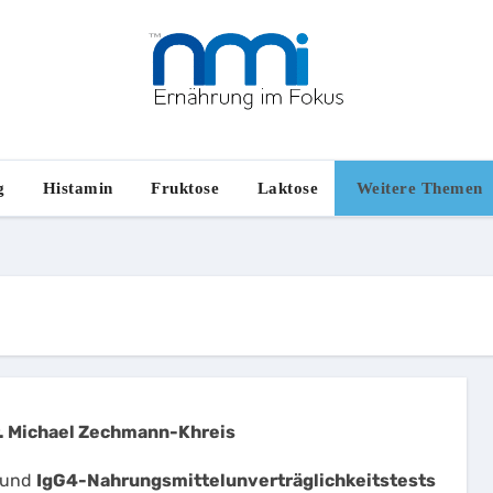
g
Histamin
Fruktose
Laktose
Weitere Themen
. Michael Zechmann-Khreis
 und
IgG4-Nahrungsmittelunverträglichkeitstests