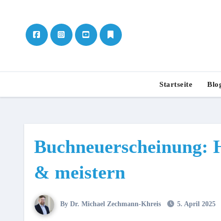
Skip
to
content
Startseite
Blo
Buchneuerscheinung: H
& meistern
By Dr. Michael Zechmann-Khreis
5. April 2025