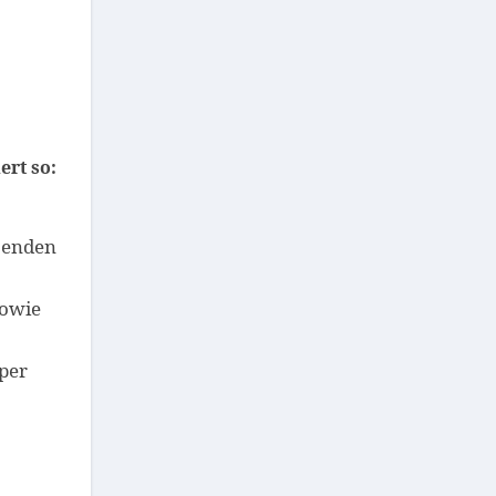
ert so:
senden
sowie
per