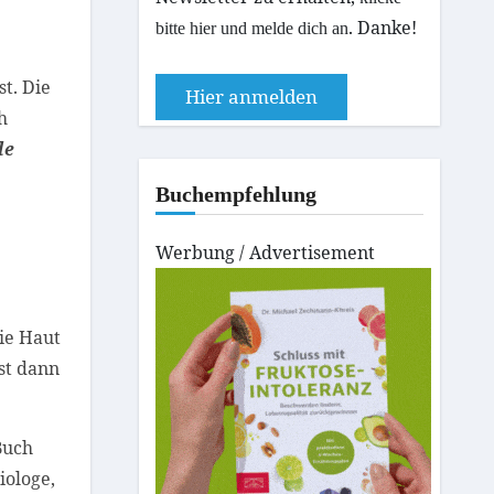
. Danke!
bitte hier und melde dich an
st. Die
Hier anmelden
h
de
Buchempfehlung
Werbung / Advertisement
die Haut
st dann
Buch
iologe,