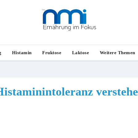
g
Histamin
Fruktose
Laktose
Weitere Themen
istaminintoleranz versteh