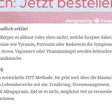
ndlich erklärt
r Körper es abbaut (oder eben nicht), welche Enzyme dabei
Amine wie Tyramin, Putreszin oder Kadaverin die Sympto
, Stress, Vagusnerv oder Vitaminmängel werden beleuchtet
 Panikmache.
eg
s entwickelte
FITT-Methode
. Sie geht weit über die klassis
ten Lebensbereiche mit ein: Ernährung, Stressmanagement,
ltagspraxis. Ziel ist es nicht, möglichst viel zu vermeide
ewinnen
.