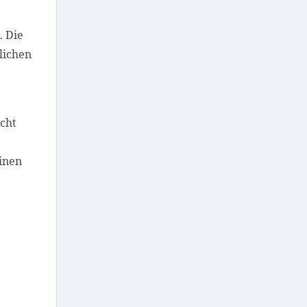
.
Die
glichen
icht
einen