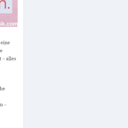
 eine
me
 – alles
che
n –