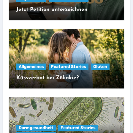
Jetzt Petition unterzeichnen
Allgemeines
Featured Stories
Gluten
Küssverbot bei Zöliakie?
Darmgesundheit
Featured Stories