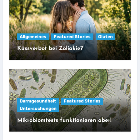
Allgemeines
Featured Stories
Gluten
Küssverbot bei Zöliakie?
Darmgesundheit
Featured Stories
Untersuchungen
Mikrobiomtests funktionieren aber!