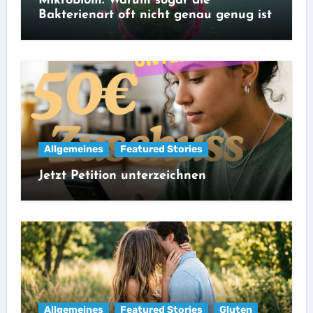
Mikrobiom: Warum sogar die
Bakterienart oft nicht genau genug ist
Allgemeines
Featured Stories
Jetzt Petition unterzeichnen
Allgemeines
Featured Stories
Gluten