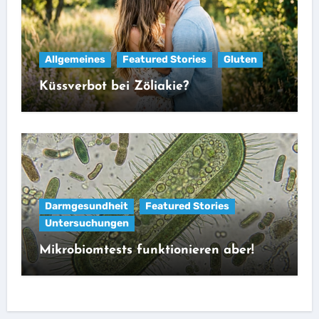
Allgemeines
Featured Stories
Gluten
Küssverbot bei Zöliakie?
Darmgesundheit
Featured Stories
Untersuchungen
Mikrobiomtests funktionieren aber!